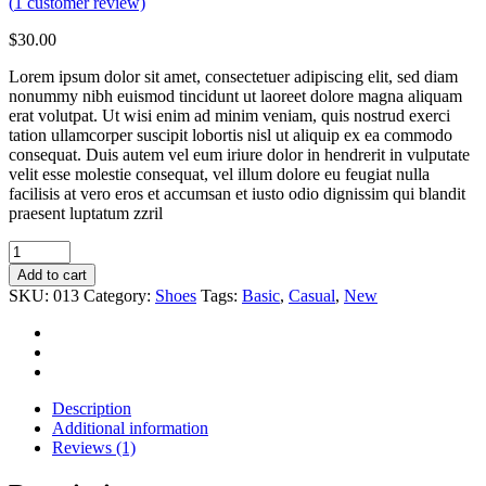
(
1
customer review)
$
30.00
Lorem ipsum dolor sit amet, consectetuer adipiscing elit, sed diam
nonummy nibh euismod tincidunt ut laoreet dolore magna aliquam
erat volutpat. Ut wisi enim ad minim veniam, quis nostrud exerci
tation ullamcorper suscipit lobortis nisl ut aliquip ex ea commodo
consequat. Duis autem vel eum iriure dolor in hendrerit in vulputate
velit esse molestie consequat, vel illum dolore eu feugiat nulla
facilisis at vero eros et accumsan et iusto odio dignissim qui blandit
praesent luptatum zzril
Ballet
Pumps
Add to cart
quantity
SKU:
013
Category:
Shoes
Tags:
Basic
,
Casual
,
New
Description
Additional information
Reviews (1)