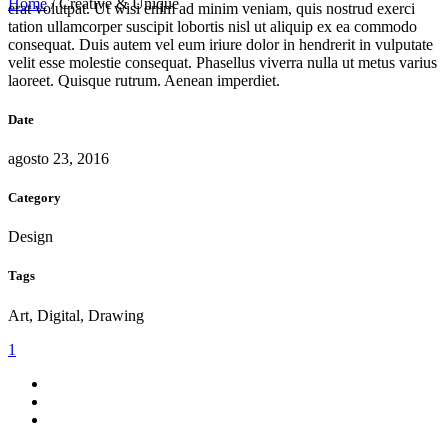
Home
/
Creative & Unique
erat volutpat. Ut wisi enim ad minim veniam, quis nostrud exerci
tation ullamcorper suscipit lobortis nisl ut aliquip ex ea commodo
consequat. Duis autem vel eum iriure dolor in hendrerit in vulputate
velit esse molestie consequat. Phasellus viverra nulla ut metus varius
laoreet. Quisque rutrum. Aenean imperdiet.
Date
agosto 23, 2016
Category
Design
Tags
Art, Digital, Drawing
1